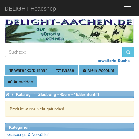
DELIGHT-Headshop
Toggle
Naviga
erweiterte Suche
Warenkorb Inhalt
Kasse
Mein Account
Anmelden
Katalog
Glasbong - 45cm - 18.8er Schliff
Home
Produkt wurde nicht gefunden!
Kategorien
Einkauf fortsetzen
Glasbongs & Vorkühler