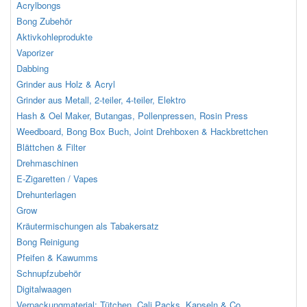
Acrylbongs
Bong Zubehör
Aktivkohleprodukte
Vaporizer
Dabbing
Grinder aus Holz & Acryl
Grinder aus Metall, 2-teiler, 4-teiler, Elektro
Hash & Oel Maker, Butangas, Pollenpressen, Rosin Press
Weedboard, Bong Box Buch, Joint Drehboxen & Hackbrettchen
Blättchen & Filter
Drehmaschinen
E-Zigaretten / Vapes
Drehunterlagen
Grow
Kräutermischungen als Tabakersatz
Bong Reinigung
Pfeifen & Kawumms
Schnupfzubehör
Digitalwaagen
Verpackungmaterial: Tütchen, Cali Packs, Kapseln & Co