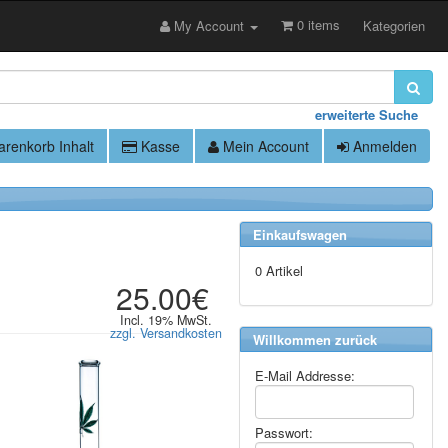
0 items
My Account
Kategorien
erweiterte Suche
renkorb Inhalt
Kasse
Mein Account
Anmelden
Einkaufswagen
0 Artikel
25.00€
Incl. 19% MwSt.
zzgl. Versandkosten
Willkommen zurück
E-Mail Addresse:
Passwort: