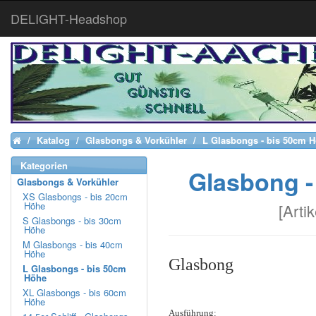
DELIGHT-Headshop
Katalog
Glasbongs & Vorkühler
L Glasbongs - bis 50cm 
Home
Kategorien
Glasbong - 
Glasbongs & Vorkühler
XS Glasbongs - bis 20cm
Höhe
[
Arti
S Glasbongs - bis 30cm
Höhe
M Glasbongs - bis 40cm
Höhe
Glasbong
L Glasbongs - bis 50cm
Höhe
XL Glasbongs - bis 60cm
Höhe
Ausführung: