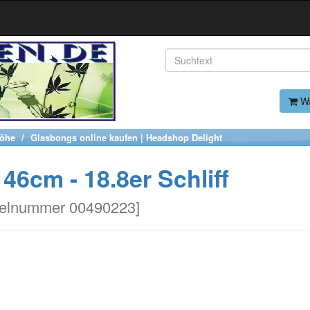
Wa
Höhe
Glasbongs online kaufen | Headshop Delight
46cm - 18.8er Schliff
kelnummer 00490223
]