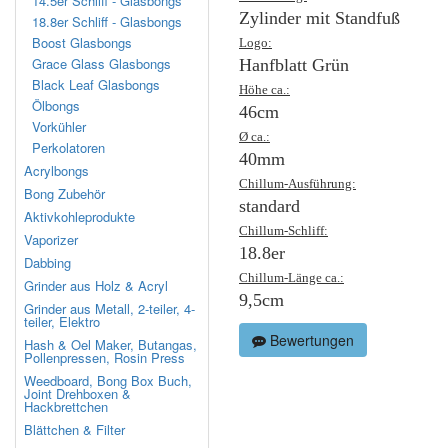
14.5er Schliff - Glasbongs
Zylinder mit Standfuß
18.8er Schliff - Glasbongs
Boost Glasbongs
Logo:
Grace Glass Glasbongs
Hanfblatt Grün
Black Leaf Glasbongs
Höhe ca.:
Ölbongs
46cm
Vorkühler
Ø ca.:
Perkolatoren
40mm
Acrylbongs
Chillum-Ausführung:
Bong Zubehör
standard
Aktivkohleprodukte
Chillum-Schliff:
Vaporizer
18.8er
Dabbing
Chillum-Länge ca.:
Grinder aus Holz & Acryl
9,5cm
Grinder aus Metall, 2-teiler, 4-
teiler, Elektro
Bewertungen
Hash & Oel Maker, Butangas,
Pollenpressen, Rosin Press
Weedboard, Bong Box Buch,
Joint Drehboxen &
Hackbrettchen
Blättchen & Filter