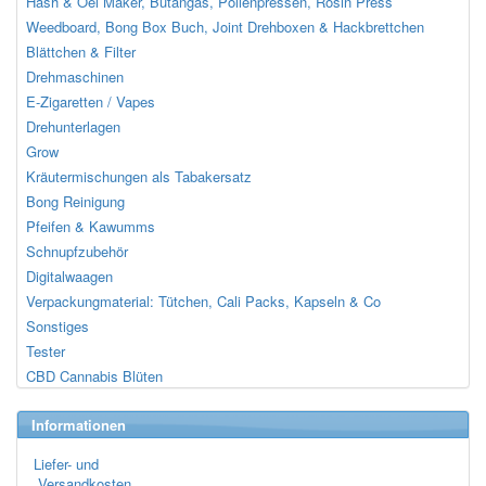
Hash & Oel Maker, Butangas, Pollenpressen, Rosin Press
Weedboard, Bong Box Buch, Joint Drehboxen & Hackbrettchen
Blättchen & Filter
Drehmaschinen
E-Zigaretten / Vapes
Drehunterlagen
Grow
Kräutermischungen als Tabakersatz
Bong Reinigung
Pfeifen & Kawumms
Schnupfzubehör
Digitalwaagen
Verpackungmaterial: Tütchen, Cali Packs, Kapseln & Co
Sonstiges
Tester
CBD Cannabis Blüten
Informationen
Liefer- und
Versandkosten