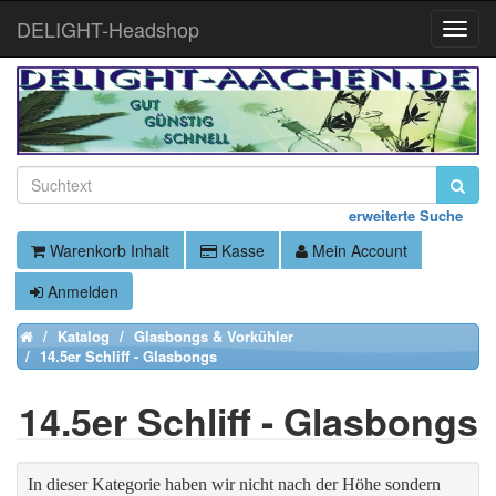
DELIGHT-Headshop
Toggle
Naviga
erweiterte Suche
Warenkorb Inhalt
Kasse
Mein Account
Anmelden
Katalog
Glasbongs & Vorkühler
Home
14.5er Schliff - Glasbongs
14.5er Schliff - Glasbongs
In dieser Kategorie haben wir nicht nach der Höhe sondern