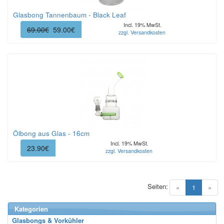
Glasbong Tannenbaum - Black Leaf
Incl. 19% MwSt.
69.00€
59.00€
zzgl. Versandkosten
Ölbong aus Glas - 16cm
Incl. 19% MwSt.
23.90€
zzgl. Versandkosten
Seiten:
(current)
«
1
»
Kategorien
Glasbongs & Vorkühler