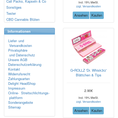
Cali Packs, Kapseln & Co
Incl. 19% MwSt.
zzgl. Versandkosten
Sonstiges
Tester
Ansehen
Kaufen
CBD Cannabis Blüten
Informationen
Liefer- und
Versandkosten
Privatsphäre
und Datenschutz
Unsere AGB
Datenschutzerklärung
Kontakt
G•ROLLZ 'Dr. Whisk3rz'
Widerrufsrecht
Blättchen & Tips
Zahlungsarten
Delight HeadShop
Impressum
2.90€
Online- Streitschlichtungs-
plattform
Incl. 19% MwSt.
zzgl. Versandkosten
Sonderangebote
Sitemap
Ansehen
Kaufen