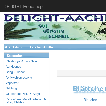
DELIGHT-Headshop
Katalog
Blättchen & Filter
Home
Kategorien
Glasbongs & Vorkühler
Acrylbongs
Bong Zubehör
Aktivkohleprodukte
Vaporizer
Dabbing
Grinder aus Holz & Acryl
Grinder aus Metall, 2-teiler, 4-
Blättchen
teiler, Elektro