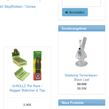
int Stopfhülsen / Cones
Anmelden
Sonderangebote
Glasbong Tannenbaum -
Black Leaf
69.00€
G•ROLLZ 'Pet Rock /
59.00€
Reggae' Blättchen & Tips
Neue Produkte
2.90€