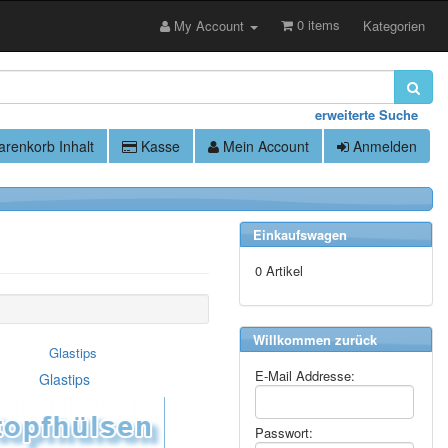
0 items
My Account
Kategorien
erweiterte Suche
renkorb Inhalt
Kasse
Mein Account
Anmelden
Einkaufswagen
0 Artikel
Willkommen zurück
E-Mail Addresse:
Glastips
Passwort: