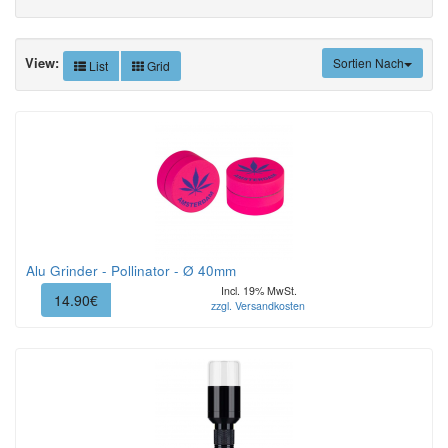
View:
Sortien Nach
List
Grid
Alu Grinder - Pollinator - Ø 40mm
Incl. 19% MwSt.
14.90€
zzgl. Versandkosten