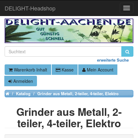
DELIGHT-Headshop
Toggle
Naviga
erweiterte Suche
Warenkorb Inhalt
Kasse
Mein Account
Anmelden
Katalog
Grinder aus Metall, 2-teiler, 4-teiler, Elektro
Home
Grinder aus Metall, 2-
teiler, 4-teiler, Elektro