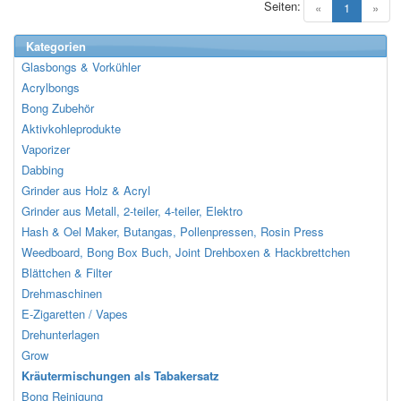
Seiten:
(current)
«
1
»
Kategorien
Glasbongs & Vorkühler
Acrylbongs
Bong Zubehör
Aktivkohleprodukte
Vaporizer
Dabbing
Grinder aus Holz & Acryl
Grinder aus Metall, 2-teiler, 4-teiler, Elektro
Hash & Oel Maker, Butangas, Pollenpressen, Rosin Press
Weedboard, Bong Box Buch, Joint Drehboxen & Hackbrettchen
Blättchen & Filter
Drehmaschinen
E-Zigaretten / Vapes
Drehunterlagen
Grow
Kräutermischungen als Tabakersatz
Bong Reinigung