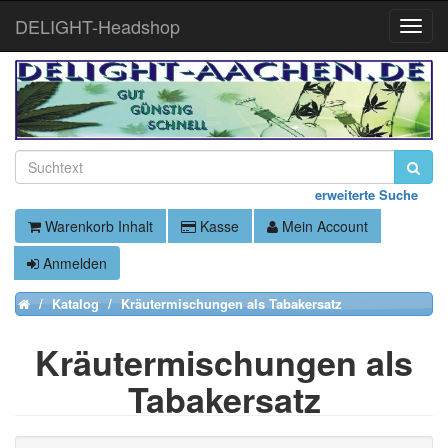
DELIGHT-Headshop
Toggle
Naviga
erweiterte Suche
Warenkorb Inhalt
Kasse
Mein Account
Anmelden
Katalog
Kräutermischungen als Tabakersatz
Home
Kräutermischungen als
Tabakersatz