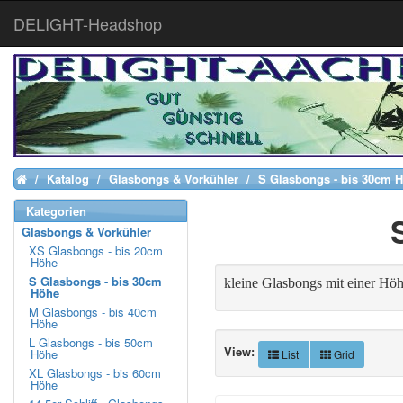
DELIGHT-Headshop
Katalog
Glasbongs & Vorkühler
S Glasbongs - bis 30cm 
Home
Kategorien
Glasbongs & Vorkühler
XS Glasbongs - bis 20cm
Höhe
S Glasbongs - bis 30cm
kleine Glasbongs mit einer Hö
Höhe
M Glasbongs - bis 40cm
Höhe
L Glasbongs - bis 50cm
View:
Höhe
List
Grid
XL Glasbongs - bis 60cm
Höhe