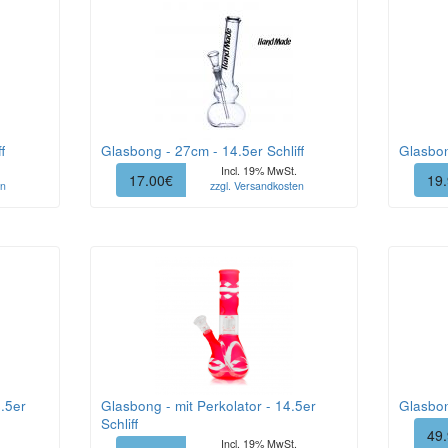
f
Glasbong - 27cm - 14.5er Schliff
Glasbon
Incl. 19% MwSt.
17.00€
19
en
zzgl. Versandkosten
4.5er
Glasbong - mit Perkolator - 14.5er
Glasbon
Schliff
49
Incl. 19% MwSt.