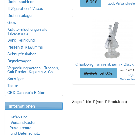
Drehmaschinen
15.90€
zzgl. Versandkost
E-Zigaretten / Vapes
Drehunterlagen
Grow
Kräutermischungen als
Tabakersatz
Bong Reinigung
Pfeifen & Kawumms
Schnupfzubehör
Digitalwaagen
Glasbong Tannenbaum - Black 
Verpackungmaterial: Tütchen,
Incl. 19% 
Cali Packs, Kapseln & Co
69.00€
59.00€
zzgl.
Sonstiges
Versandko
Tester
CBD Cannabis Blüten
Zeige
1
bis
7
(von
7
Produkten)
Informationen
Liefer- und
Versandkosten
Privatsphäre
und Datenschutz