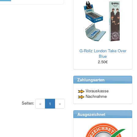
G-Rollz London Take Over
Blue
2.50€
Zahlungsarten
Vorauskasse
Nachnahme
Seiten:
(current)
«
1
»
Ausgezeichnet