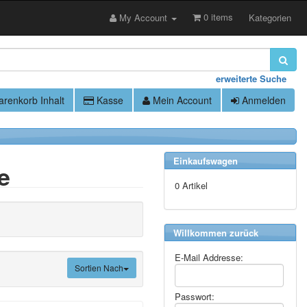
0 items
My Account
Kategorien
erweiterte Suche
renkorb Inhalt
Kasse
Mein Account
Anmelden
Einkaufswagen
e
0 Artikel
Willkommen zurück
E-Mail Addresse:
Sortien Nach
Passwort: