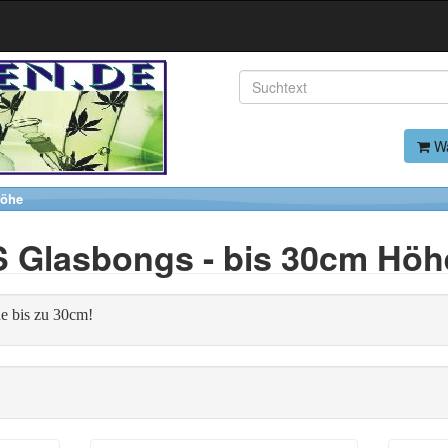
Wa
Höhe
S Glasbongs - bis 30cm Höh
he bis zu 30cm!