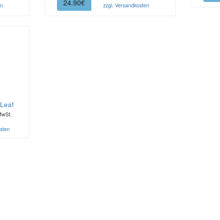
24.90€
en
zzgl. Versandkosten
Leaf
MwSt.
sten