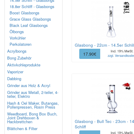
14.5er Schliff - Glasbongs
18.8er Schliff - Glasbongs
Boost Glasbongs
Grace Glass Glasbongs
Black Leaf Glasbongs
Ölbongs
Vorkühler
Perkolatoren
Glasbong - 22cm - 14.5er Schlif
Acrylbongs
Incl. 19% MwSt.
17.90€
zzgl. Versandkost
Bong Zubehör
Aktivkohleprodukte
Vaporizer
Dabbing
Grinder aus Holz & Acryl
Grinder aus Metall, 2-teiler, 4-
teiler, Elektro
Hash & Oel Maker, Butangas,
Pollenpressen, Rosin Press
Weedboard, Bong Box Buch,
Joint Drehboxen &
Glasbong - Bull Tec - 23cm - 1
Hackbrettchen
Schliff
Blättchen & Filter
Incl. 19% MwSt.