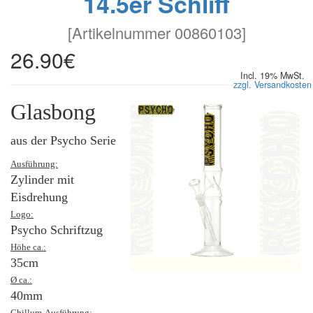
14.5er Schliff
[
Artikelnummer 00860103
]
26.90€
Incl. 19% MwSt.
zzgl. Versandkosten
Glasbong
aus der Psycho Serie
Ausführung:
Zylinder mit
Eisdrehung
Logo:
Psycho Schriftzug
Höhe ca.:
35cm
Ø ca.:
40mm
Chillum-Ausführung: