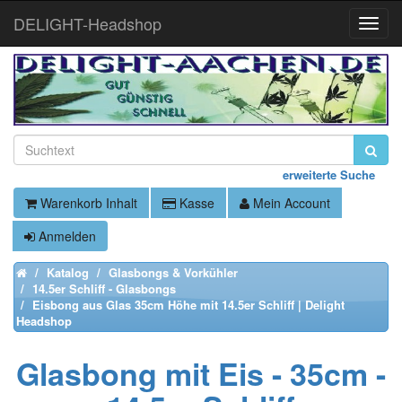
DELIGHT-Headshop
Toggle
Naviga
erweiterte Suche
Warenkorb Inhalt
Kasse
Mein Account
Anmelden
Katalog
Glasbongs & Vorkühler
Home
14.5er Schliff - Glasbongs
Eisbong aus Glas 35cm Höhe mit 14.5er Schliff | Delight
Headshop
Glasbong mit Eis - 35cm -