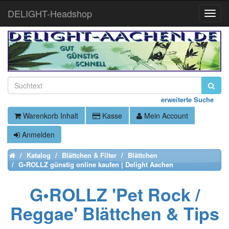
DELIGHT-Headshop
Toggle
Naviga
erweiterte Suche
Warenkorb Inhalt
Kasse
Mein Account
Anmelden
Katalog
Blättchen & Filter
Blättchen
Home
G•ROLLZ günstig online kaufen | Delight Aachen
G•ROLLZ 'Pet Rock /
Reggae' Blättchen & Tips