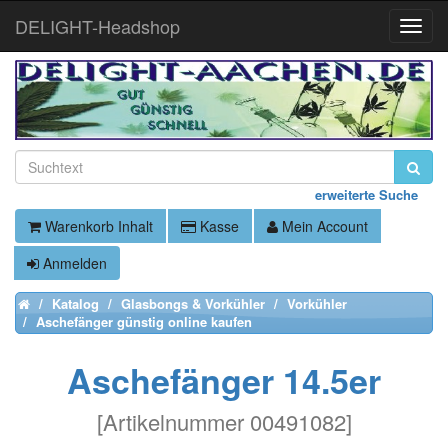
DELIGHT-Headshop
Toggle
Naviga
erweiterte Suche
Warenkorb Inhalt
Kasse
Mein Account
Anmelden
Katalog
Glasbongs & Vorkühler
Vorkühler
Home
Aschefänger günstig online kaufen
Aschefänger 14.5er
[
Artikelnummer 00491082
]