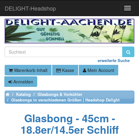
DELIGHT-Headshop
Toggle
Naviga
erweiterte Suche
Warenkorb Inhalt
Kasse
Mein Account
Anmelden
Katalog
Glasbongs & Vorkühler
Home
Glasbongs in verschiedenen Größen | Headshop Delight
Glasbong - 45cm -
18.8er/14.5er Schliff