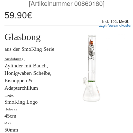
[
Artikelnummer 00860180
]
59.90€
Incl. 19% MwSt.
zzgl. Versandkosten
Glasbong
aus der SmoKing Serie
Ausführung:
Zylinder mit Bauch,
Honigwaben Scheibe,
Eisnoppen &
Adapterchillum
Logo:
SmoKing Logo
Höhe ca.:
45cm
Ø ca.:
50mm