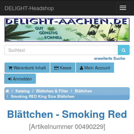
DELIGHT-Headshop
Toggle
Naviga
erweiterte Suche
Warenkorb Inhalt
Kasse
Mein Account
Anmelden
Katalog
Blättchen & Filter
Blättchen
Home
Smoking RED King Size Blättchen
Blättchen - Smoking Red
[
Artikelnummer 00490229
]