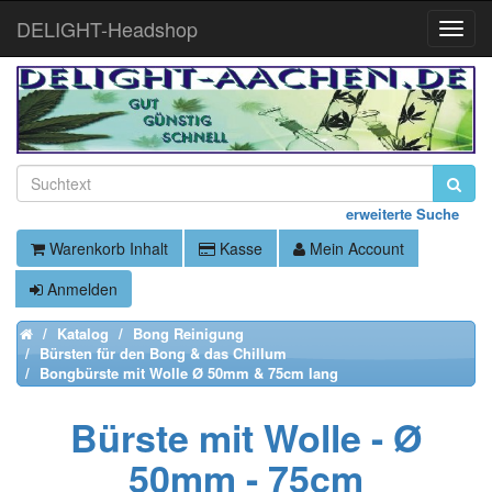
DELIGHT-Headshop
Toggle
Naviga
erweiterte Suche
Warenkorb Inhalt
Kasse
Mein Account
Anmelden
Katalog
Bong Reinigung
Home
Bürsten für den Bong & das Chillum
Bongbürste mit Wolle Ø 50mm & 75cm lang
Bürste mit Wolle - Ø
50mm - 75cm