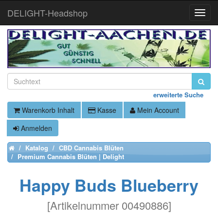
DELIGHT-Headshop
Toggle
Naviga
erweiterte Suche
Warenkorb Inhalt
Kasse
Mein Account
Anmelden
Katalog
CBD Cannabis Blüten
Home
Premium Cannabis Blüten | Delight
Happy Buds Blueberry
[
Artikelnummer 00490886
]