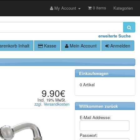
0 items
My Account
Kategorien
erweiterte Suche
renkorb Inhalt
Kasse
Mein Account
Anmelden
Einkaufswagen
0 Artikel
9.90€
Incl. 19% MwSt.
zzgl. Versandkosten
Willkommen zurück
E-Mail Addresse:
Passwort: