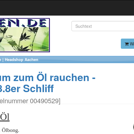
Wa
n | Headshop Aachen
um zum Öl rauchen -
.8er Schliff
kelnummer 00490529
]
 Öl
n Ölbong.