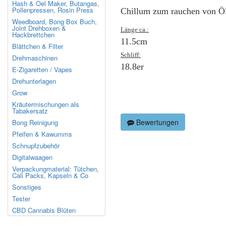
Hash & Oel Maker, Butangas,
Pollenpressen, Rosin Press
Chillum zum rauchen von Öl
Weedboard, Bong Box Buch,
Joint Drehboxen &
Länge ca.:
Hackbrettchen
11.5cm
Blättchen & Filter
Schliff:
Drehmaschinen
18.8er
E-Zigaretten / Vapes
Drehunterlagen
Grow
Kräutermischungen als
Tabakersatz
Bewertungen
Bong Reinigung
Pfeifen & Kawumms
Schnupfzubehör
Digitalwaagen
Verpackungmaterial: Tütchen,
Cali Packs, Kapseln & Co
Sonstiges
Tester
CBD Cannabis Blüten