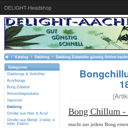
DELIGHT-Headshop
Katalog
Dabbing
Dabbing Zubehöhr günstig Online kaufe
Home
Kategorien
Bongchill
Glasbongs & Vorkühler
18
Acrylbongs
Bong Zubehör
Aktivkohleprodukte
[
Arti
Vaporizer
Dabbing
Bong Chillum -
Grinder aus Holz & Acryl
Grinder aus Metall, 2-teiler, 4-
teiler, Elektro
macht aus jedem Bong eine