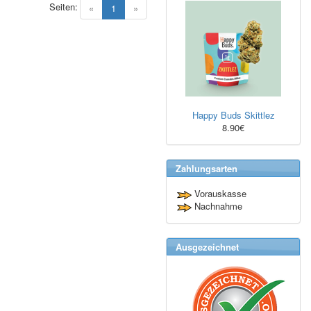
Seiten:
(current)
«
1
»
Happy Buds Skittlez
8.90€
Zahlungsarten
Vorauskasse
Nachnahme
Ausgezeichnet