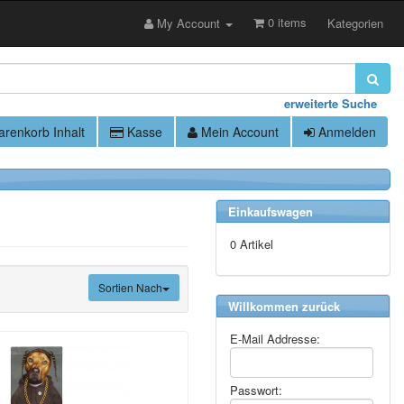
0 items
My Account
Kategorien
erweiterte Suche
renkorb Inhalt
Kasse
Mein Account
Anmelden
Einkaufswagen
0 Artikel
Sortien Nach
Willkommen zurück
E-Mail Addresse:
Passwort: