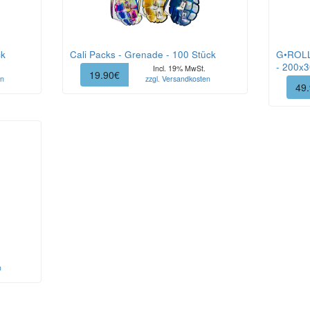
ck
Cali Packs - Grenade - 100 Stück
G•ROLL
- 200x
Incl. 19% MwSt.
19.90€
en
zzgl. Versandkosten
49
n