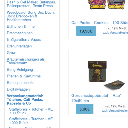
Hash & Oel Maker, Butangas,
Pollenpressen, Rosin Press
Weedboard, Bong Box Buch,
Joint Drehboxen &
Hackbrettchen
Cali Packs - Cookies - 100 Stü
Blättchen & Filter
Incl. 19% MwSt.
19.90€
Drehmaschinen
zzgl. Versandkost
E-Zigaretten / Vapes
Drehunterlagen
Grow
Kräutermischungen als
Tabakersatz
Bong Reinigung
Pfeifen & Kawumms
Schnupfzubehör
Digitalwaagen
Geruchsstoppbeutel - 'Rap' -
Verpackungmaterial:
Tütchen, Cali Packs,
70x60mm
Kapseln & Co
Incl. 19% MwSt.
5.00€
Staffelpreis - Tütchen - VE
zzgl. Versandkoste
100 Stück
Staffelpreis - Tütchen - VE
1000 Stück