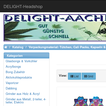
DELIGHT-Headshop
Katalog
Verpackungmaterial: Tütchen, Cali Packs, Kapseln &
Home
Kategorien
Glasbongs & Vorkühler
Acrylbongs
Bong Zubehör
View:
List
Grid
Aktivkohleprodukte
Vaporizer
Dabbing
Grinder aus Holz & Acryl
Grinder aus Metall, 2-teiler, 4-
teiler, Elektro