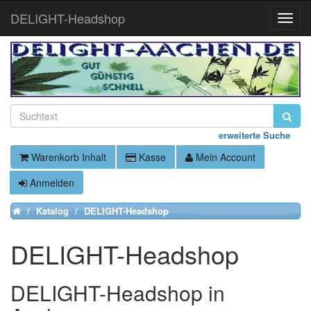
DELIGHT-Headshop
Toggle
Naviga
erweiterte Suche
Warenkorb Inhalt
Kasse
Mein Account
Anmelden
Katalog
DELIGHT-Headshop
Home
DELIGHT-Headshop
DELIGHT-Headshop in