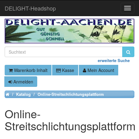
DELIGHT-Headshop
Toggle
Naviga
erweiterte Suche
Warenkorb Inhalt
Kasse
Mein Account
Anmelden
Katalog
Online-Streitschlichtungsplattform
Home
Online-
Streitschlichtungsplattform