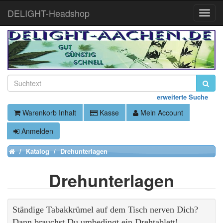
DELIGHT-Headshop
Toggle
Naviga
erweiterte Suche
Warenkorb Inhalt
Kasse
Mein Account
Anmelden
Katalog
Drehunterlagen
Home
Drehunterlagen
Ständige Tabakkrümel auf dem Tisch nerven Dich?
Dann brauchst Du umbedingt ein Drehtablett!