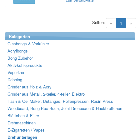
zzgl. Versandkosten
Seiten:
(current)
«
1
»
Kategorien
Glasbongs & Vorkühler
Acrylbongs
Bong Zubehör
Aktivkohleprodukte
Vaporizer
Dabbing
Grinder aus Holz & Acryl
Grinder aus Metall, 2-teiler, 4-teiler, Elektro
Hash & Oel Maker, Butangas, Pollenpressen, Rosin Press
Weedboard, Bong Box Buch, Joint Drehboxen & Hackbrettchen
Blättchen & Filter
Drehmaschinen
E-Zigaretten / Vapes
Drehunterlagen