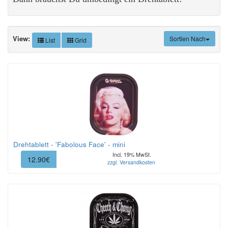
View:
Sortien Nach
List
Grid
Drehtablett - 'Fabolous Face' - mini
Incl. 19% MwSt.
12.90€
zzgl. Versandkosten