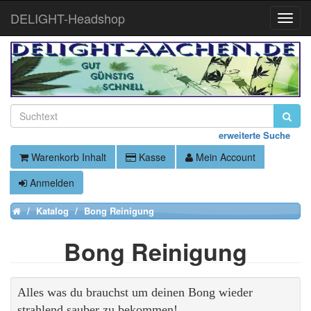
DELIGHT-Headshop
Toggle
Naviga
erweiterte Suche
Warenkorb Inhalt
Kasse
Mein Account
Anmelden
Katalog
Bong Reinigung
Home
Bong Reinigung
Alles was du brauchst um deinen Bong wieder
strahlend sauber zu bekommen!