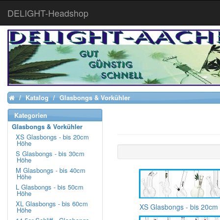
DELIGHT-Headshop
Katalog
Glasbongs & Vorkühler
Home
Kategorien
Glasbongs & Vorkühler
XS Glasbongs - bis 20cm
Höhe
S Glasbongs - bis 30cm
Höhe
M Glasbongs - bis 40cm
Höhe
L Glasbongs - bis 50cm
Höhe
XL Glasbongs - bis 60cm
XS Glasbongs - bis 20cm
Höhe