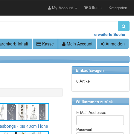
0 items
My Account
Kategorien
erweiterte Suche
renkorb Inhalt
Kasse
Mein Account
Anmelden
Einkaufswagen
0 Artikel
Willkommen zurück
E-Mail Addresse:
asbongs - bis 40cm Höhe
Passwort: