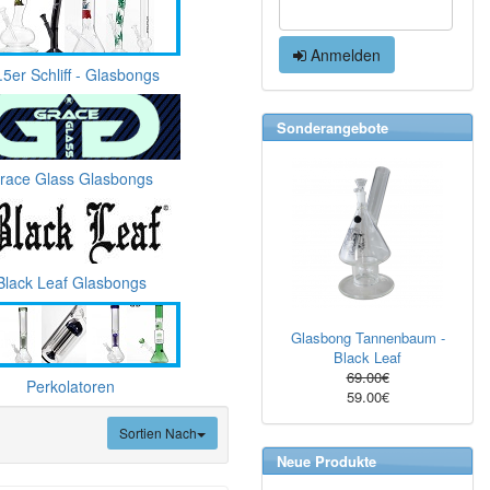
Anmelden
.5er Schliff - Glasbongs
Sonderangebote
race Glass Glasbongs
Black Leaf Glasbongs
Glasbong Tannenbaum -
Black Leaf
69.00€
Perkolatoren
59.00€
Sortien Nach
Neue Produkte