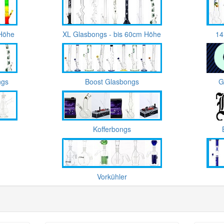
 Höhe
XL Glasbongs - bis 60cm Höhe
14
ngs
Boost Glasbongs
G
Kofferbongs
Vorkühler