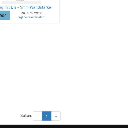
g mit Eis - 5mm Wandstärke
Incl. 19% MwSt.
.90€
zzgl. Versandkosten
Seiten:
(current)
«
1
»