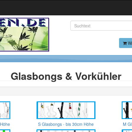
Wa
Glasbongs & Vorkühler
 Höhe
S Glasbongs - bis 30cm Höhe
M Gl