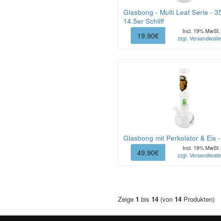
Glasbong - Multi Leaf Serie - 3
14.5er Schliff
Incl. 19% MwSt.
19.90€
zzgl. Versandkost
Glasbong mit Perkolator & Eis 
Incl. 19% MwSt.
49.90€
zzgl. Versandkost
Zeige
1
bis
14
(von
14
Produkten)