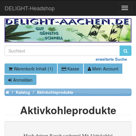
DELIGHT-Headshop
Toggle
Naviga
erweiterte Suche
Warenkorb Inhalt (1)
Kasse
Mein Account
Anmelden
Katalog
Aktivkohleprodukte
Home
Aktivkohleprodukte
Mach deinen Rauch sauberer! Mit Aktivkohle!