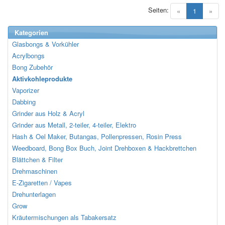
Seiten:
(current)
«
1
»
Kategorien
Glasbongs & Vorkühler
Acrylbongs
Bong Zubehör
Aktivkohleprodukte
Vaporizer
Dabbing
Grinder aus Holz & Acryl
Grinder aus Metall, 2-teiler, 4-teiler, Elektro
Hash & Oel Maker, Butangas, Pollenpressen, Rosin Press
Weedboard, Bong Box Buch, Joint Drehboxen & Hackbrettchen
Blättchen & Filter
Drehmaschinen
E-Zigaretten / Vapes
Drehunterlagen
Grow
Kräutermischungen als Tabakersatz