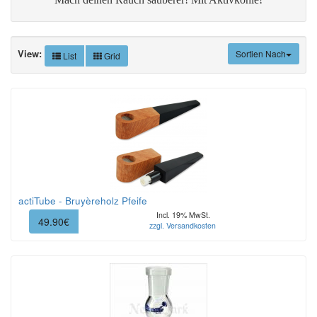
View:
Sortien Nach
List
Grid
actiTube - Bruyèreholz Pfeife
Incl. 19% MwSt.
49.90€
zzgl. Versandkosten