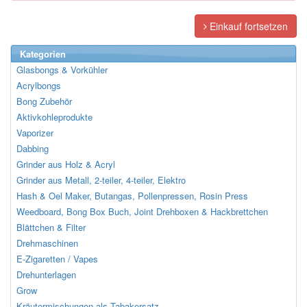
Einkauf fortsetzen
Kategorien
Glasbongs & Vorkühler
Acrylbongs
Bong Zubehör
Aktivkohleprodukte
Vaporizer
Dabbing
Grinder aus Holz & Acryl
Grinder aus Metall, 2-teiler, 4-teiler, Elektro
Hash & Oel Maker, Butangas, Pollenpressen, Rosin Press
Weedboard, Bong Box Buch, Joint Drehboxen & Hackbrettchen
Blättchen & Filter
Drehmaschinen
E-Zigaretten / Vapes
Drehunterlagen
Grow
Kräutermischungen als Tabakersatz