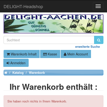
DELIGHT-Headshop
Toggle
Naviga
erweiterte Suche
Warenkorb Inhalt
Kasse
Mein Account
Anmelden
Katalog
Warenkorb
Home
Ihr Warenkorb enthält :
Sie haben noch nichts in Ihrem Warenkorb.