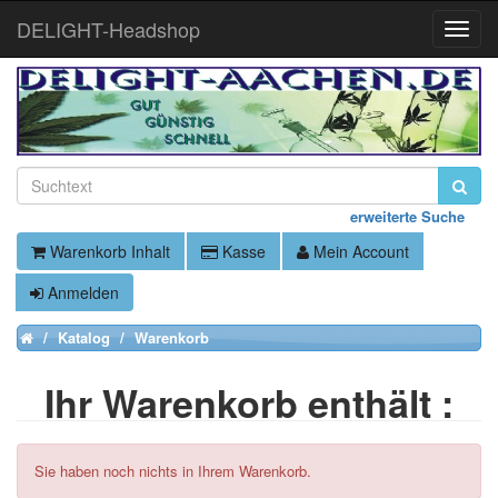
DELIGHT-Headshop
Toggle
Naviga
erweiterte Suche
Warenkorb Inhalt
Kasse
Mein Account
Anmelden
Katalog
Warenkorb
Home
Ihr Warenkorb enthält :
Sie haben noch nichts in Ihrem Warenkorb.