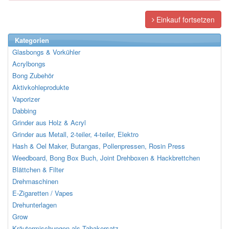
Einkauf fortsetzen
Kategorien
Glasbongs & Vorkühler
Acrylbongs
Bong Zubehör
Aktivkohleprodukte
Vaporizer
Dabbing
Grinder aus Holz & Acryl
Grinder aus Metall, 2-teiler, 4-teiler, Elektro
Hash & Oel Maker, Butangas, Pollenpressen, Rosin Press
Weedboard, Bong Box Buch, Joint Drehboxen & Hackbrettchen
Blättchen & Filter
Drehmaschinen
E-Zigaretten / Vapes
Drehunterlagen
Grow
Kräutermischungen als Tabakersatz