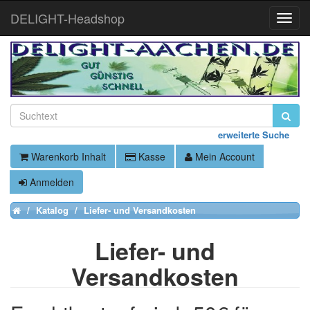
DELIGHT-Headshop
Toggle
Naviga
erweiterte Suche
Warenkorb Inhalt
Kasse
Mein Account
Anmelden
Katalog
Liefer- und Versandkosten
Home
Liefer- und
Versandkosten