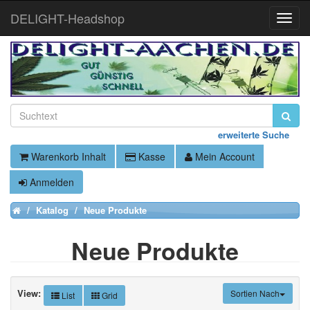
DELIGHT-Headshop
Toggle
Naviga
erweiterte Suche
Warenkorb Inhalt
Kasse
Mein Account
Anmelden
Katalog
Neue Produkte
Home
Neue Produkte
View:
Sortien Nach
List
Grid