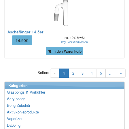
Aschefänger 14.5er
Incl. 19% MwSt.
14.90€
zzgl. Versandkosten
In den Warenkorb
Seiten:
(current)
«
1
2
3
4
5
...
»
Kategorien
Glasbongs & Vorkühler
Acrylbongs
Bong Zubehör
Aktivkohleprodukte
Vaporizer
Dabbing