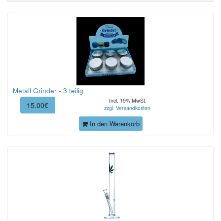
Metall Grinder - 3 teilig
Incl. 19% MwSt.
15.00€
zzgl. Versandkosten
In den Warenkorb