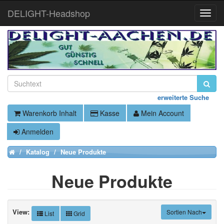
DELIGHT-Headshop
Toggle
Naviga
erweiterte Suche
Warenkorb Inhalt
Kasse
Mein Account
Anmelden
Katalog
Neue Produkte
Home
Neue Produkte
View:
Sortien Nach
List
Grid