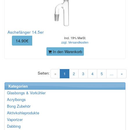
Aschefänger 14.5er
Incl. 19% MwSt.
14.90€
zzgl. Versandkosten
In den Warenkorb
Seiten:
(current)
«
1
2
3
4
5
...
»
Kategorien
Glasbongs & Vorkühler
Acrylbongs
Bong Zubehör
Aktivkohleprodukte
Vaporizer
Dabbing