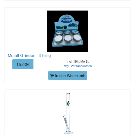
Metall Grinder - 3 teilig
Incl. 19% MwSt.
15.00€
zzgl. Versandkosten
In den Warenkorb