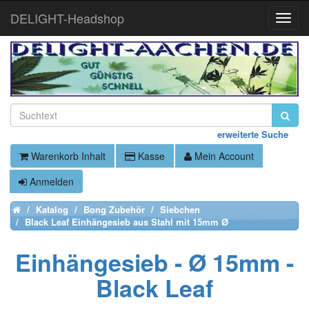
DELIGHT-Headshop
Toggle
Naviga
erweiterte Suche
Warenkorb Inhalt
Kasse
Mein Account
Anmelden
Katalog
Bong Zubehör
Siebchen
Home
Black Leaf Einhängesieb aus Stahl mit 15mm Ø
Einhängesieb - Ø 15mm -
Black Leaf