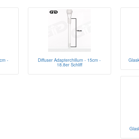
4cm -
Diffuser Adapterchillum - 15cm -
Glask
18.8er Schliff
Glask