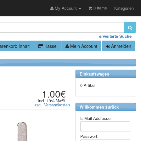
0 items
My Account
Kategorien
erweiterte Suche
renkorb Inhalt
Kasse
Mein Account
Anmelden
Einkaufswagen
0 Artikel
1.00€
Incl. 19% MwSt.
zzgl. Versandkosten
Willkommen zurück
E-Mail Addresse:
Passwort: