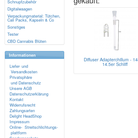
gekauft:
Schnupfzubehör
Digitalwaagen
Verpackungmaterial: Tütchen,
Cali Packs, Kapseln & Co
Sonstiges
Tester
CBD Cannabis Blüten
Informationen
Diffuser Adapterchillum - 1
14.5er Schliff
Liefer- und
Versandkosten
Privatsphäre
und Datenschutz
Unsere AGB
Datenschutzerklärung
Kontakt
Widerrufsrecht
Zahlungsarten
Delight HeadShop
Impressum
Online- Streitschlichtungs-
plattform