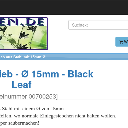
Wa
ieb aus Stahl mit 15mm Ø
eb - Ø 15mm - Black
Leaf
kelnummer 00700253
]
s Stahl mit einem Ø von 15mm.
feifen, wo normale Einlegesiebchen nicht halten wollen.
 super saubermachen!