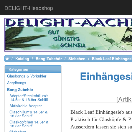
DELIGHT-Headshop
Katalog
Bong Zubehör
Siebchen
Black Leaf Einhänges
Home
Kategorien
Einhängesi
Glasbongs & Vorkühler
Acrylbongs
Bong Zubehör
Adapter/Steckchillum's
[
Arti
14.5er & 18.8er Schliff
Aktivkohle Adapter
Glaschillum's 14.5er &
Black Leaf Einhängesieb au
18.8er Schliff
Praktisch für Glasköpfe & P
Glasköpfchen 14.5er &
18.8er Schliff
Ausserdem lassen sie sich
Siebchen