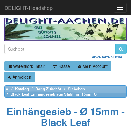
DELIGHT-Headshop
Toggle
Naviga
erweiterte Suche
Warenkorb Inhalt
Kasse
Mein Account
Anmelden
Katalog
Bong Zubehör
Siebchen
Home
Black Leaf Einhängesieb aus Stahl mit 15mm Ø
Einhängesieb - Ø 15mm -
Black Leaf