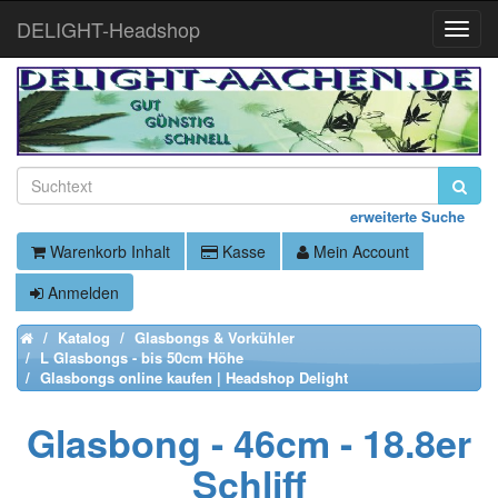
DELIGHT-Headshop
Toggle
Naviga
erweiterte Suche
Warenkorb Inhalt
Kasse
Mein Account
Anmelden
Katalog
Glasbongs & Vorkühler
Home
L Glasbongs - bis 50cm Höhe
Glasbongs online kaufen | Headshop Delight
Glasbong - 46cm - 18.8er
Schliff