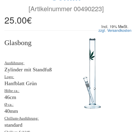
[
Artikelnummer 00490223
]
25.00€
Incl. 19% MwSt.
zzgl. Versandkosten
Glasbong
Ausführung:
Zylinder mit Standfuß
Logo:
Hanfblatt Grün
Höhe ca.:
46cm
Ø ca.:
40mm
Chillum-Ausführung:
standard