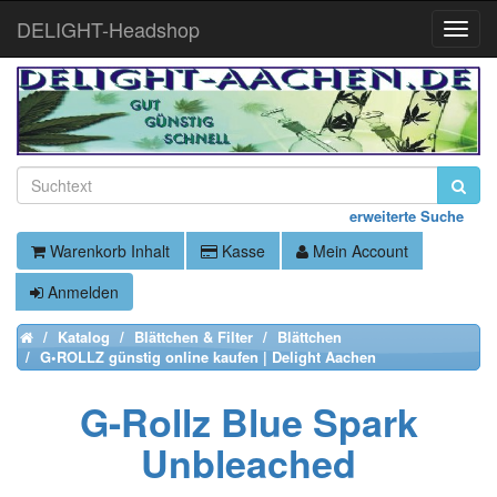
DELIGHT-Headshop
Toggle
Naviga
erweiterte Suche
Warenkorb Inhalt
Kasse
Mein Account
Anmelden
Katalog
Blättchen & Filter
Blättchen
Home
G•ROLLZ günstig online kaufen | Delight Aachen
G-Rollz Blue Spark
Unbleached