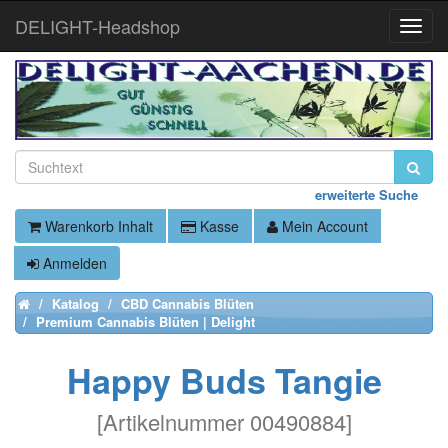
DELIGHT-Headshop
Toggle
Naviga
erweiterte Suche
Warenkorb Inhalt
Kasse
Mein Account
Anmelden
Katalog
CBD Cannabis Blüten
Home
Premium Cannabis Blüten | Delight
Happy Buds Tangie
[
Artikelnummer 00490884
]