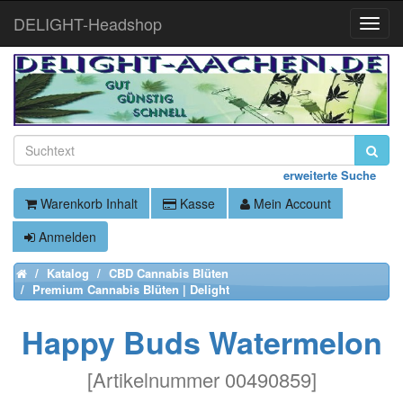
DELIGHT-Headshop
Toggle
Naviga
erweiterte Suche
Warenkorb Inhalt
Kasse
Mein Account
Anmelden
Katalog
CBD Cannabis Blüten
Home
Premium Cannabis Blüten | Delight
Happy Buds Watermelon
[
Artikelnummer 00490859
]