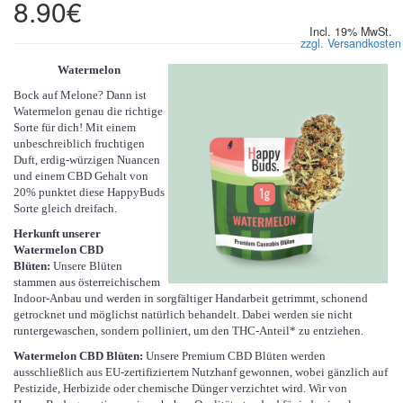
8.90€
Incl. 19% MwSt.
zzgl. Versandkosten
Watermelon
Bock auf Melone? Dann ist
Watermelon genau die richtige
Sorte für dich! Mit einem
unbeschreiblich fruchtigen
Duft, erdig-würzigen Nuancen
und einem CBD Gehalt von
20% punktet diese HappyBuds
Sorte gleich dreifach.
Herkunft unserer
Watermelon CBD
Blüten:
Unsere Blüten
stammen aus österreichischem
Indoor-Anbau und werden in sorgfältiger Handarbeit getrimmt, schonend
getrocknet und möglichst natürlich behandelt. Dabei werden sie nicht
runtergewaschen, sondern polliniert, um den THC-Anteil* zu entziehen.
Watermelon CBD Blüten:
Unsere Premium CBD Blüten werden
ausschließlich aus EU-zertifiziertem Nutzhanf gewonnen, wobei gänzlich auf
Pestizide, Herbizide oder chemische Dünger verzichtet wird. Wir von