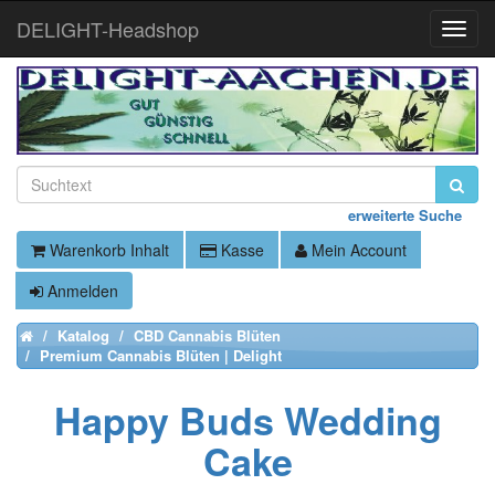
DELIGHT-Headshop
Toggle
Naviga
erweiterte Suche
Warenkorb Inhalt
Kasse
Mein Account
Anmelden
Katalog
CBD Cannabis Blüten
Home
Premium Cannabis Blüten | Delight
Happy Buds Wedding
Cake