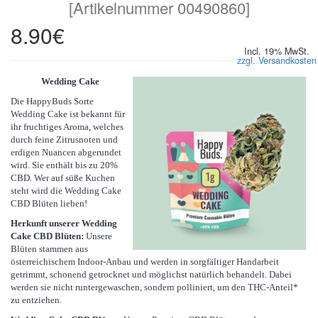
[
Artikelnummer 00490860
]
8.90€
Incl. 19% MwSt.
zzgl. Versandkosten
Wedding Cake
Die HappyBuds Sorte
Wedding Cake ist bekannt für
ihr fruchtiges Aroma, welches
durch feine Zitrusnoten und
erdigen Nuancen abgerundet
wird. Sie enthält bis zu 20%
CBD. Wer auf süße Kuchen
steht wird die Wedding Cake
CBD Blüten lieben!
Herkunft unserer Wedding
Cake CBD Blüten:
Unsere
Blüten stammen aus
österreichischem Indoor-Anbau und werden in sorgfältiger Handarbeit
getrimmt, schonend getrocknet und möglichst natürlich behandelt. Dabei
werden sie nicht runtergewaschen, sondern polliniert, um den THC-Anteil*
zu entziehen.