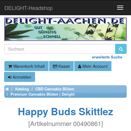
DELIGHT-Headshop
Toggle
Naviga
erweiterte Suche
Warenkorb Inhalt
Kasse
Mein Account
Anmelden
Katalog
CBD Cannabis Blüten
Home
Premium Cannabis Blüten | Delight
Happy Buds Skittlez
[
Artikelnummer 00490861
]