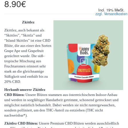
8.90€
Incl. 19% MwSt.
zzgl. Versandkosten
Zkittlez
Zkittlez, auch bekannt als
“Skittles”, “Skittlz” und
“Island Skittles” ist eine CBD
Blüte, die aus einer den Sorten
Grape Ape und Grapefruit
gezüchtet wurde. Die süß-
tropische Mischung aus
Fruchtaromen erinnert sehr
stark an die gleichnamige
Süßigkeit und enthält bis zu
20% CBD.
Herkunft unserer Zkittlez
CBD Blüten:
Unsere Blüten stammen aus österreichischem Indoor-Anbau
und werden in sorgfältiger Handarbeit getrimmt, schonend getrocknet und
möglichst natürlich behandelt. Dabei werden sie nicht runtergewaschen,
sondern polliniert, um den THC-Anteil zu entziehen (THC nicht
nachweisbar*).
Zkittlez CBD Blüten:
Unsere Premium CBD Blüten werden ausschließlich