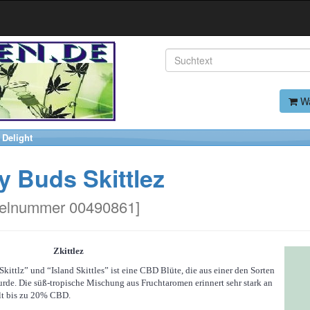
Wa
 Delight
 Buds Skittlez
kelnummer 00490861
]
Zkittlez
“Skittlz” und “Island Skittles” ist eine CBD Blüte, die aus einer den Sorten
rde. Die süß-tropische Mischung aus Fruchtaromen erinnert sehr stark an
lt bis zu 20% CBD.