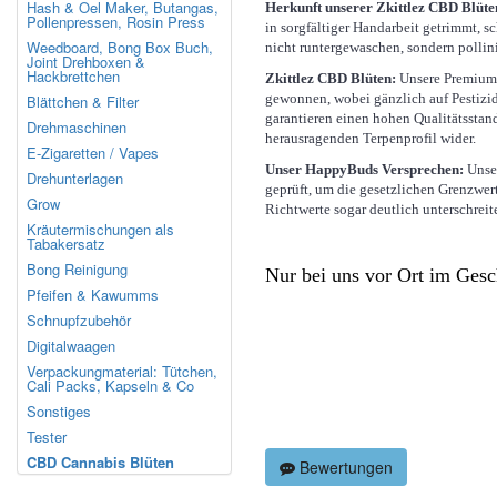
Hash & Oel Maker, Butangas,
Herkunft unserer Zkittlez CBD Blüte
Pollenpressen, Rosin Press
in sorgfältiger Handarbeit getrimmt, 
Weedboard, Bong Box Buch,
nicht runtergewaschen, sondern pollin
Joint Drehboxen &
Hackbrettchen
Zkittlez CBD Blüten:
Unsere Premium 
gewonnen, wobei gänzlich auf Pestizi
Blättchen & Filter
garantieren einen hohen Qualitätsstand
Drehmaschinen
herausragenden Terpenprofil wider.
E-Zigaretten / Vapes
Unser HappyBuds Versprechen:
Unse
Drehunterlagen
geprüft, um die gesetzlichen Grenzwer
Grow
Richtwerte sogar deutlich unterschre
Kräutermischungen als
Tabakersatz
Bong Reinigung
Nur bei uns vor Ort im Gesch
Pfeifen & Kawumms
Schnupfzubehör
Digitalwaagen
Verpackungmaterial: Tütchen,
Cali Packs, Kapseln & Co
Sonstiges
Tester
CBD Cannabis Blüten
Bewertungen