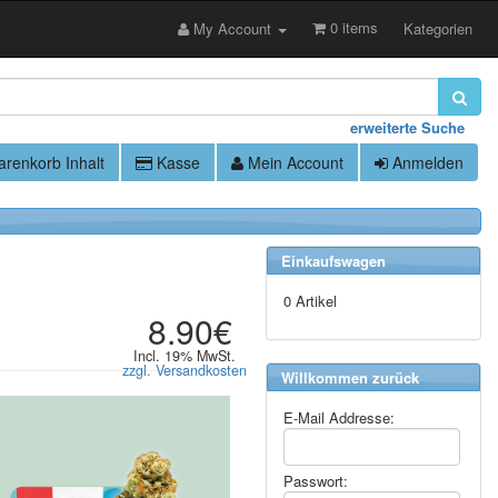
0 items
My Account
Kategorien
erweiterte Suche
renkorb Inhalt
Kasse
Mein Account
Anmelden
Einkaufswagen
0 Artikel
8.90€
Incl. 19% MwSt.
zzgl. Versandkosten
Willkommen zurück
E-Mail Addresse:
Passwort: