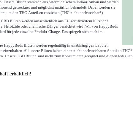
n:
Unsere Blüten stammen aus österreichischem Indoor-Anbau und werden
schonend getrocknet und möglichst natürlich behandelt. Dabei werden sie
iert, um den THC-Anteil zu entziehen (THC nicht nachweisbar*).
CBD Blüten werden ausschließlich aus EU-zertifiziertem Nutzhanf
de, Herbizide oder chemische Dünger verzichtet wird. Wir von HappyBuds
ard für jede einzelne Produkt-Charge. Das spiegelt sich auch im
re HappyBuds Blüten werden regelmäßig in unabhängigen Laboren
te einzuhalten. All unsere Blüten haben einen nicht nachweisbaren Anteil an THC*
iten. Unsere CBD Blüten sind nicht zum Konsumieren geeignet und dienen lediglic
äft erhältlich!