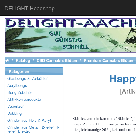
DELIGHT-Headshop
Katalog
CBD Cannabis Blüten
Premium Cannabis Blüten |
Home
Kategorien
Happy
Glasbongs & Vorkühler
Acrylbongs
[
Arti
Bong Zubehör
Aktivkohleprodukte
Vaporizer
Dabbing
Zkittlez, auch bekannt als “Skittles”, 
Grinder aus Holz & Acryl
Grape Ape und Grapefruit gezüchtet wu
Grinder aus Metall, 2-teiler, 4-
die gleichnamige Süßigkeit und enthä
teiler, Elektro