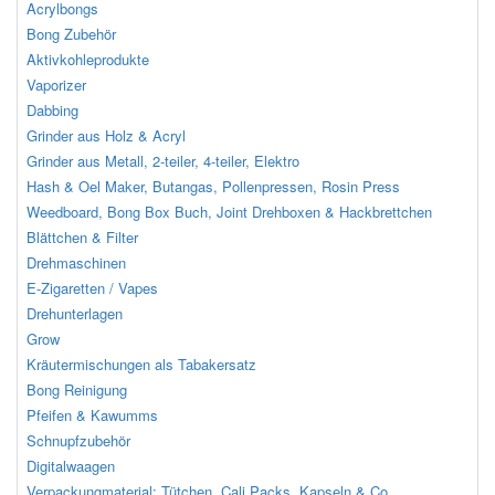
Acrylbongs
Bong Zubehör
Aktivkohleprodukte
Vaporizer
Dabbing
Grinder aus Holz & Acryl
Grinder aus Metall, 2-teiler, 4-teiler, Elektro
Hash & Oel Maker, Butangas, Pollenpressen, Rosin Press
Weedboard, Bong Box Buch, Joint Drehboxen & Hackbrettchen
Blättchen & Filter
Drehmaschinen
E-Zigaretten / Vapes
Drehunterlagen
Grow
Kräutermischungen als Tabakersatz
Bong Reinigung
Pfeifen & Kawumms
Schnupfzubehör
Digitalwaagen
Verpackungmaterial: Tütchen, Cali Packs, Kapseln & Co