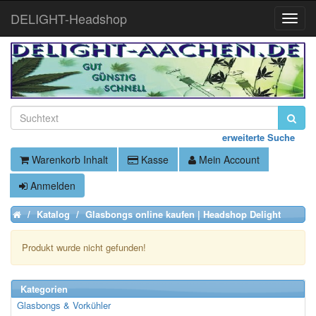
DELIGHT-Headshop
Toggle
Naviga
erweiterte Suche
Warenkorb Inhalt
Kasse
Mein Account
Anmelden
Katalog
Glasbongs online kaufen | Headshop Delight
Home
Produkt wurde nicht gefunden!
Kategorien
Einkauf fortsetzen
Glasbongs & Vorkühler