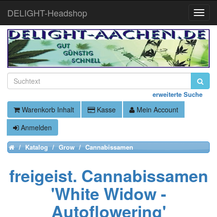
DELIGHT-Headshop
Toggle
Naviga
erweiterte Suche
Warenkorb Inhalt
Kasse
Mein Account
Anmelden
Katalog
Grow
Cannabissamen
Home
freigeist. Cannabissamen
'White Widow -
Autoflowering'