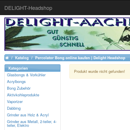
DELIGHT-Headshop
Katalog
Percolator Bong online kaufen | Delight Headshop
Home
Kategorien
Produkt wurde nicht gefunden!
Glasbongs & Vorkühler
Acrylbongs
Bong Zubehör
Aktivkohleprodukte
Vaporizer
Dabbing
Grinder aus Holz & Acryl
Grinder aus Metall, 2-teiler, 4-
teiler, Elektro