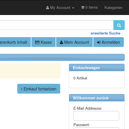
0 items
My Account
Kategorien
erweiterte Suche
renkorb Inhalt
Kasse
Mein Account
Anmelden
Einkaufswagen
0 Artikel
Einkauf fortsetzen
Willkommen zurück
E-Mail Addresse:
Passwort: