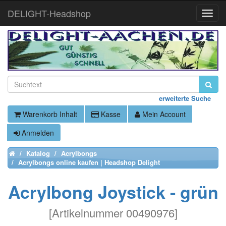
DELIGHT-Headshop
Toggle
Naviga
erweiterte Suche
Warenkorb Inhalt
Kasse
Mein Account
Anmelden
Katalog
Acrylbongs
Home
Acrylbongs online kaufen | Headshop Delight
Acrylbong Joystick - grün
[
Artikelnummer 00490976
]