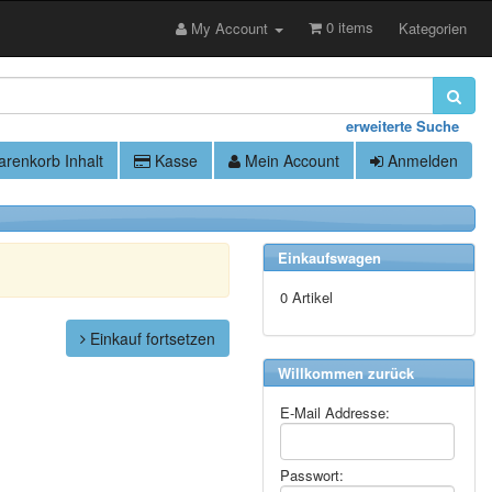
0 items
My Account
Kategorien
erweiterte Suche
renkorb Inhalt
Kasse
Mein Account
Anmelden
Einkaufswagen
0 Artikel
Einkauf fortsetzen
Willkommen zurück
E-Mail Addresse:
Passwort: