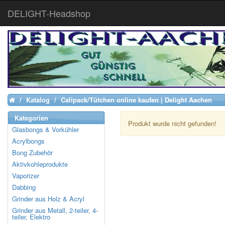
DELIGHT-Headshop
Katalog
Calipack/Tütchen online kaufen | Delight Aachen
Home
Kategorien
Produkt wurde nicht gefunden!
Glasbongs & Vorkühler
Acrylbongs
Bong Zubehör
Aktivkohleprodukte
Vaporizer
Dabbing
Grinder aus Holz & Acryl
Grinder aus Metall, 2-teiler, 4-
teiler, Elektro