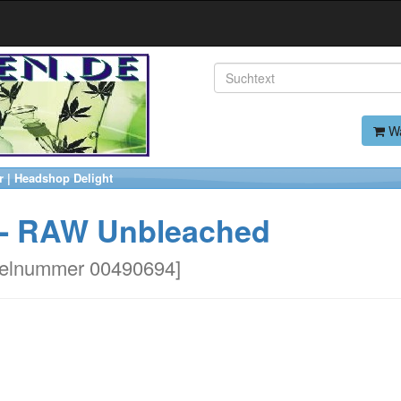
Wa
er | Headshop Delight
s - RAW Unbleached
kelnummer 00490694
]