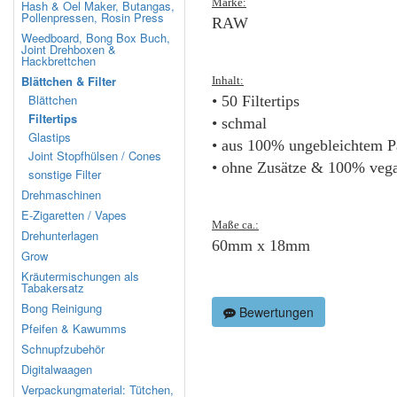
Marke:
Hash & Oel Maker, Butangas,
Pollenpressen, Rosin Press
RAW
Weedboard, Bong Box Buch,
Joint Drehboxen &
Hackbrettchen
Blättchen & Filter
Inhalt:
Blättchen
• 50 Filtertips
Filtertips
• schmal
Glastips
• aus 100% ungebleichtem P
Joint Stopfhülsen / Cones
• ohne Zusätze & 100% veg
sonstige Filter
Drehmaschinen
E-Zigaretten / Vapes
Maße ca.:
Drehunterlagen
60mm x 18mm
Grow
Kräutermischungen als
Tabakersatz
Bong Reinigung
Bewertungen
Pfeifen & Kawumms
Schnupfzubehör
Digitalwaagen
Verpackungmaterial: Tütchen,