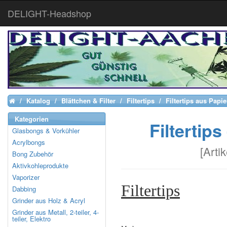
DELIGHT-Headshop
Katalog
Blättchen & Filter
Filtertips
Filtertips aus Papi
Home
Kategorien
Filtertip
Glasbongs & Vorkühler
Acrylbongs
[
Arti
Bong Zubehör
Aktivkohleprodukte
Vaporizer
Filtertips
Dabbing
Grinder aus Holz & Acryl
Grinder aus Metall, 2-teiler, 4-
teiler, Elektro