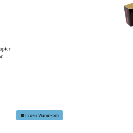
apier
an
In den Warenkorb