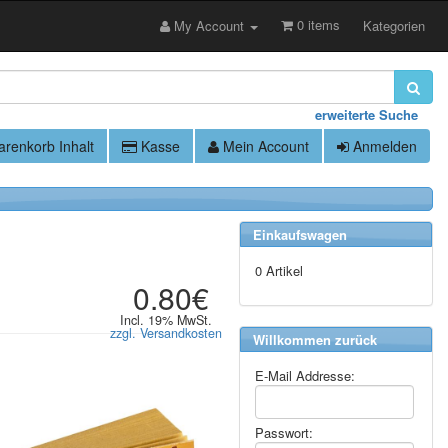
0 items
My Account
Kategorien
erweiterte Suche
renkorb Inhalt
Kasse
Mein Account
Anmelden
Einkaufswagen
0 Artikel
0.80€
Incl. 19% MwSt.
zzgl. Versandkosten
Willkommen zurück
E-Mail Addresse:
Passwort: