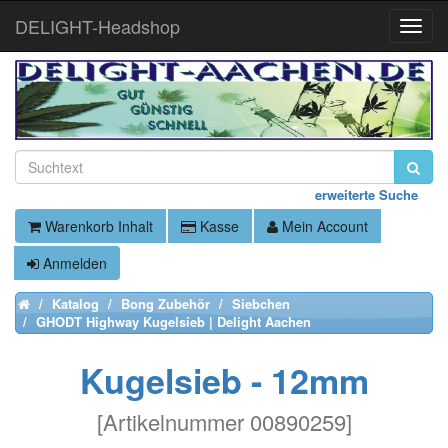
DELIGHT-Headshop
Toggle
Naviga
erweiterte Suche
Warenkorb Inhalt
Kasse
Mein Account
Anmelden
Katalog
Bong Zubehör
Siebchen
Home
GHODT Highway Kugelsieb | Delight Aachen
Kugelsieb - 12mm
[
Artikelnummer 00890259
]