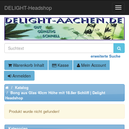
DELIGHT-Headshop
Toggle
Naviga
erweiterte Suche
Warenkorb Inhalt
Kasse
Mein Account
Anmelden
Katalog
Home
Bong aus Glas 40cm Höhe mit 18.8er Schliff | Delight
Headshop
Produkt wurde nicht gefunden!
Kategorien