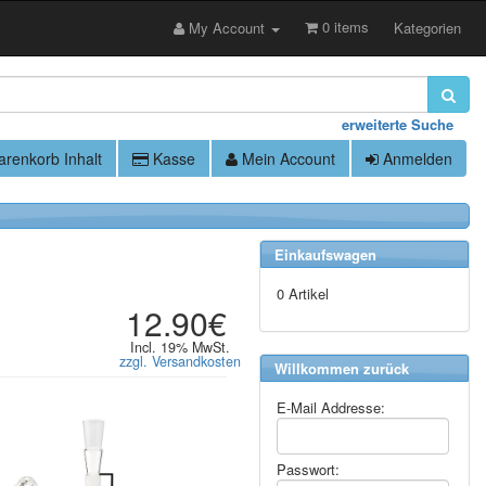
0 items
My Account
Kategorien
erweiterte Suche
renkorb Inhalt
Kasse
Mein Account
Anmelden
Einkaufswagen
0 Artikel
12.90€
Incl. 19% MwSt.
zzgl. Versandkosten
Willkommen zurück
E-Mail Addresse:
Passwort: