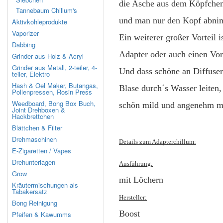
die Asche aus dem Köpfchen
Tannebaum Chillum's
und man nur den Kopf abnim
Aktivkohleprodukte
Vaporizer
Ein weiterer großer Vorteil 
Dabbing
Adapter oder auch einen Vor
Grinder aus Holz & Acryl
Grinder aus Metall, 2-teiler, 4-
Und dass schöne an Diffuser 
teiler, Elektro
Hash & Oel Maker, Butangas,
Blase durch´s Wasser leiten,
Pollenpressen, Rosin Press
Weedboard, Bong Box Buch,
schön mild und angenehm m
Joint Drehboxen &
Hackbrettchen
Blättchen & Filter
Drehmaschinen
Details zum Adapterchillum:
E-Zigaretten / Vapes
Drehunterlagen
Ausführung:
Grow
mit Löchern
Kräutermischungen als
Tabakersatz
Hersteller:
Bong Reinigung
Boost
Pfeifen & Kawumms