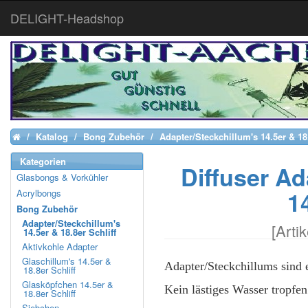
DELIGHT-Headshop
Katalog
Bong Zubehör
Adapter/Steckchillum's 14.5er & 18.
Home
Kategorien
Diffuser Ad
Glasbongs & Vorkühler
14
Acrylbongs
Bong Zubehör
Adapter/Steckchillum's
[
Arti
14.5er & 18.8er Schliff
Aktivkohle Adapter
Glaschillum's 14.5er &
Adapter/Steckchillums sind e
18.8er Schliff
Glasköpfchen 14.5er &
Kein lästiges Wasser tropf
18.8er Schliff
Siebchen