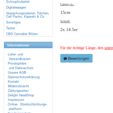
Schnupfzubehör
Länge ca.:
Digitalwaagen
15cm
Verpackungmaterial: Tütchen,
Cali Packs, Kapseln & Co
Schliff:
Sonstiges
Tester
2x 14.5er
CBD Cannabis Blüten
Informationen
Für die richtige Länge, den
unter
Liefer- und
Bewertungen
Versandkosten
Privatsphäre
und Datenschutz
Unsere AGB
Datenschutzerklärung
Kontakt
Widerrufsrecht
Zahlungsarten
Delight HeadShop
Impressum
Online- Streitschlichtungs-
plattform