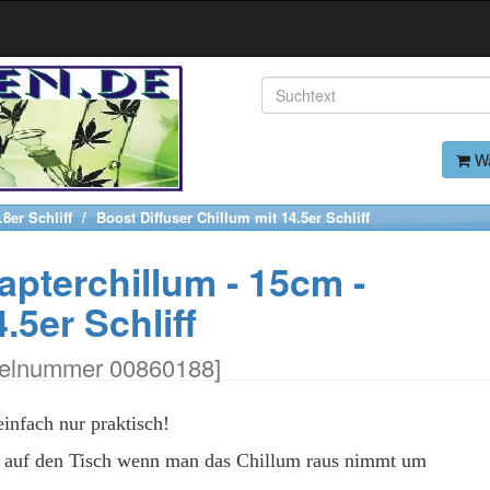
Wa
8er Schliff
Boost Diffuser Chillum mit 14.5er Schliff
apterchillum - 15cm -
.5er Schliff
kelnummer 00860188
]
infach nur praktisch!
en auf den Tisch wenn man das Chillum raus nimmt um