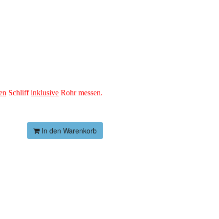
en
Schliff
inklusive
Rohr messen.
In den Warenkorb