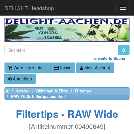
DELIGHT-Headshop
Toggle
Naviga
erweiterte Suche
Warenkorb Inhalt
Kasse
Mein Account
Anmelden
Katalog
Blättchen & Filter
Filtertips
Home
RAW WIDE Filtertips aus Hanf
Filtertips - RAW Wide
[
Artikelnummer 00490649
]