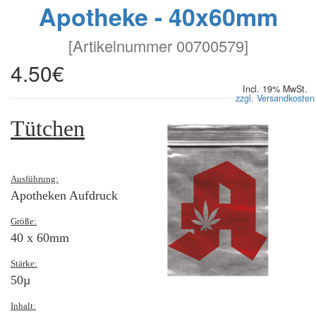
Apotheke - 40x60mm
[
Artikelnummer 00700579
]
4.50€
Incl. 19% MwSt.
zzgl. Versandkosten
Tütchen
Ausführung:
Apotheken Aufdruck
Größe:
40 x 60mm
Stärke:
50µ
Inhalt: