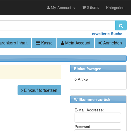
0 items
My Account
Kategorien
erweiterte Suche
renkorb Inhalt
Kasse
Mein Account
Anmelden
Einkaufswagen
0 Artikel
Einkauf fortsetzen
Willkommen zurück
E-Mail Addresse:
Passwort: