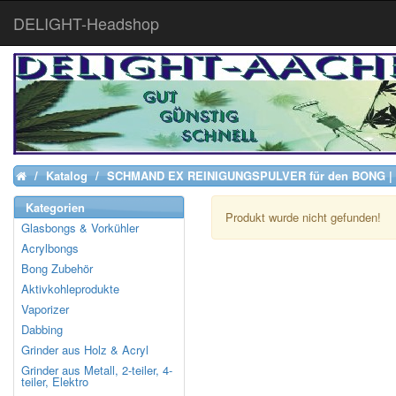
DELIGHT-Headshop
Katalog
SCHMAND EX REINIGUNGSPULVER für den BONG 
Home
Kategorien
Produkt wurde nicht gefunden!
Glasbongs & Vorkühler
Acrylbongs
Bong Zubehör
Aktivkohleprodukte
Vaporizer
Dabbing
Grinder aus Holz & Acryl
Grinder aus Metall, 2-teiler, 4-
teiler, Elektro