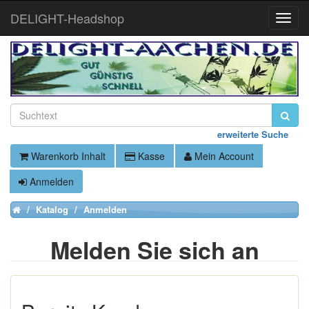
DELIGHT-Headshop
Toggle
Naviga
erweiterte Suche
Warenkorb Inhalt
Kasse
Mein Account
Anmelden
Katalog
Anmelden
Home
Melden Sie sich an